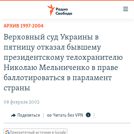
Ссылки
для
упрощенного
АРХИВ 1997-2004
ПРОГРАММЫ
доступа
Верховный суд Украины в
ПОДКАСТЫ
Вернуться
пятницу отказал бывшему
к
АВТОРСКИЕ ПРОЕКТЫ
президентскому телохранителю
основному
ЦИТАТЫ СВОБОДЫ
содержанию
Николаю Мельниченко в праве
Вернутся
МНЕНИЯ
баллотироваться в парламент
к
КУЛЬТУРА
страны
главной
навигации
IDEL.РЕАЛИИ
08 февраля 2002
Вернутся
КАВКАЗ.РЕАЛИИ
к
Поделиться
Читать без VPN
СЕВЕР.РЕАЛИИ
поиску
СИБИРЬ.РЕАЛИИ
Приоритетный источник в Google