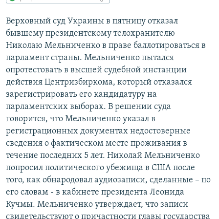
РАСПИСАНИЕ ВЕЩАНИЯ
Верховный суд Украины в пятницу отказал
ПОДПИШИТЕСЬ НА РАССЫЛКУ
бывшему президентскому телохранителю
Николаю Мельниченко в праве баллотироваться в
СОЦИАЛЬНЫЕ СЕТИ
парламент страны. Мельниченко пытался
опротестовать в высшей судебной инстанции
действия Центризбиркома, который отказался
зарегистрировать его кандидатуру на
парламентских выборах. В решении суда
говорится, что Мельниченко указал в
Все сайты РСЕ/РС
регистрационных документах недостоверные
сведения о фактическом месте проживания в
течение последних 5 лет. Николай Мельниченко
попросил политического убежища в США после
того, как обнародовал аудиозаписи, сделанные – по
его словам - в кабинете президента Леонида
Кучмы. Мельниченко утверждает, что записи
свидетельствуют о причастности главы государства