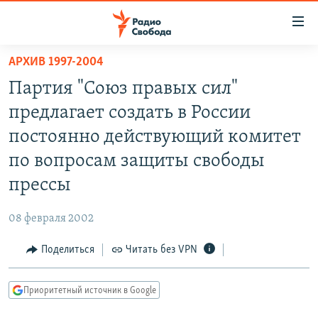
Ссылки
для
упрощенного
АРХИВ 1997-2004
ПРОГРАММЫ
доступа
Партия "Союз правых сил"
ПОДКАСТЫ
Вернуться
предлагает создать в России
к
АВТОРСКИЕ ПРОЕКТЫ
постоянно действующий комитет
основному
ЦИТАТЫ СВОБОДЫ
содержанию
по вопросам защиты свободы
Вернутся
МНЕНИЯ
прессы
к
КУЛЬТУРА
главной
08 февраля 2002
навигации
IDEL.РЕАЛИИ
Вернутся
Поделиться
Читать без VPN
КАВКАЗ.РЕАЛИИ
к
СЕВЕР.РЕАЛИИ
поиску
Приоритетный источник в Google
СИБИРЬ.РЕАЛИИ