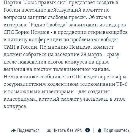
Партия "Союз правых сил" предлагает создать в
РАСПИСАНИЕ ВЕЩАНИЯ
России постоянно действующий комитет по
ПОДПИШИТЕСЬ НА РАССЫЛКУ
вопросам защиты свободы прессы. Об этом в
интервью "Радио Свобода" заявил один из лидеров
СПС Борис Немцов - в преддверии открывающейся
СОЦИАЛЬНЫЕ СЕТИ
в пятницу конференции по проблемам свободы
СМИ в России. По мнению Немцова, комитет
должен собраться на заседание 28 марта - сразу
после подведения итогов конкурса на право
вещания на шестом телевизионном канале.
Все сайты РСЕ/РС
Немцов также сообщил, что СПС ведет переговоры
с журналистским коллективом телекомпании ТВ-6
и возможными инвесторами - для создания
консорциума, который сможет участвовать в этом
конкурсе.
Поделиться
Читать без VPN
Подпишитесь