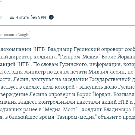
2
ся
Читать без VPN
сточник в Google
елекомпании "НТВ" Владимир Гусинский опроверг сооб
ный директор холдинга "Газпром-Медиа" Борис Йордан
 акций "НТВ". По словам Гусинского, информация, кот
л сегодня министр по делам печати Михаил Лесин, не 
ости. Лесин, выступая на заседании Государственной д
аствует в сделке, цель которой - выкупить долю Гусинс
тверждение Лесина опроверг и Борис Йордан. Возглав
пания владеет контрольными пакетами акций НТВ и 
одивших ранее в "Медиа-Мост" - холдинг Владимира Г
я, в ближайшее время "Газпром-медиа" объявит о прод