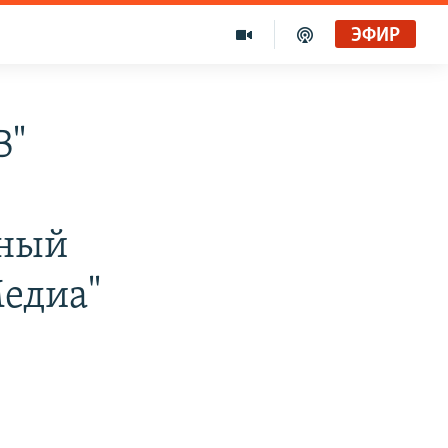
ЭФИР
Голоса и темы XX века на архивных пленках. Время гостей. Владислав Белов, директор Центра германских исследований Института Европы
Радио Свобода
В"
"Убить нормальную экономику – это убить страну"
Радио Свобода Live
ьный
Медиа"