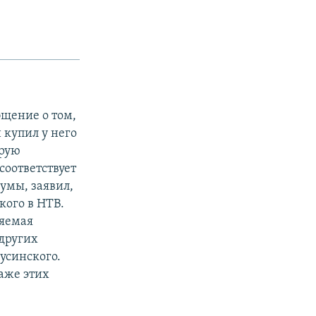
щение о том,
 купил у него
орую
соответствует
умы, заявил,
кого в НТВ.
ляемая
других
усинского.
аже этих