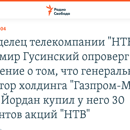
004
делец телекомпании "НТ
мир Гусинский опроверг
ение о том, что генерал
тор холдинга "Газпром-
 Йордан купил у него 30
нтов акций "НТВ"