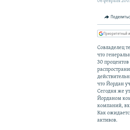
РАСПИСАНИЕ ВЕЩАНИЯ
06 февраля 200
ПОДПИШИТЕСЬ НА РАССЫЛКУ
Поделить
Приоритетный и
Совладелец т
что генераль
30 процентов
распространи
действительн
что Йордан уч
Сегодня же у
Йорданом ком
компаний, вх
Как ожидаетс
активов.