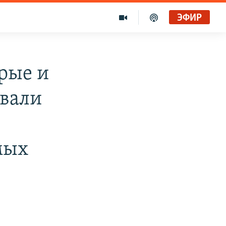
ЭФИР
рые и
овали
мых