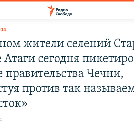
004
зном жители селений Ста
 Атаги сегодня пикетир
е правительства Чечни,
стуя против так называе
сток»
2