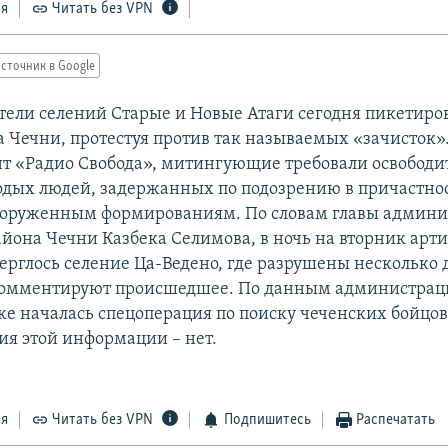
ся
Читать без VPN
сточник в Google
тели селений Старые и Новые Атаги сегодня пикетиро
а Чечни, протестуя против так называемых «зачисток»
т «Радио Свобода», митингующие требовали освободи
одых людей, задержанных по подозрению в причастно
ооруженным формированиям. По словам главы админ
айона Чечни Казбека Селимова, в ночь на вторник ар
верглось селение Ца-Ведено, где разрушены несколько 
комментируют происшедшее. По данным администрац
же началась спецоперация по поиску чеченских бойцов
я этой информации – нет.
ся
Читать без VPN
Подпишитесь
Распечатать