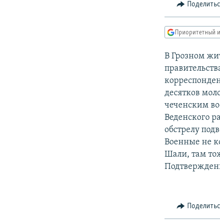
РАСПИСАНИЕ ВЕЩАНИЯ
Поделить
ПОДПИШИТЕСЬ НА РАССЫЛКУ
Приоритетный и
В Грозном жи
правительств
корреспонден
десятков мол
чеченским в
Веденского р
обстрелу под
Военные не 
Шали, там то
Подтверждени
Поделить