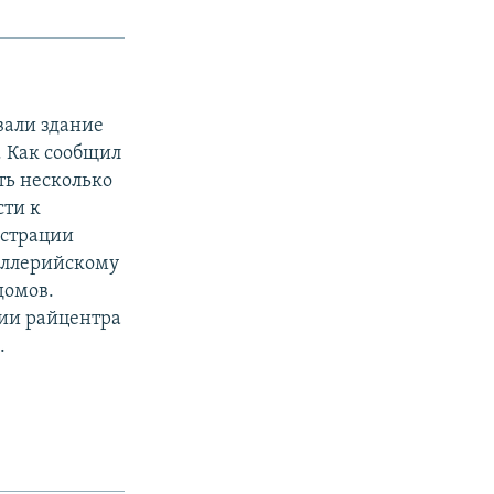
вали здание
. Как сообщил
ть несколько
сти к
истрации
тиллерийскому
домов.
ии райцентра
.