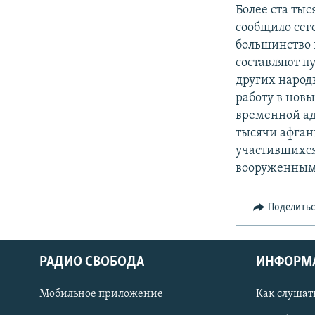
РАСПИСАНИЕ ВЕЩАНИЯ
Более ста тыс
ПОДПИШИТЕСЬ НА РАССЫЛКУ
сообщило сег
большинство 
составляют п
других народ
работу в нов
временной ад
тысячи афган
участившихс
вооруженным
Поделить
РАДИО СВОБОДА
ИНФОРМ
Мобильное приложение
Как слушат
СОЦИАЛЬНЫЕ СЕТИ