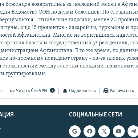
яч беженцев возвратились за последний месяц в Афган
одня Ведомство ООН по делам беженцев. По его данны
вернувшихся - этнические таджики, менее 20 процен
уштуны, еще 15 процентов - хазарейцы, туркмены и пр
ностей Афганистана. Многие из вернувшихся надеютс
ых органах власти и государственных учреждениях, с
министрацией Афганистана. В то же время, по данны
цев по-прежнему покидают страну - из-за плохих усл
я столкновений между соперничающими племенами 
и группировками.
ся
Читать без VPN
Подпишитесь
Распечатать
АЦИЯ
СОЦИАЛЬНЫЕ СЕТИ
ь