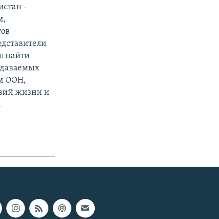
истан -
м,
тов
едставители
я найти
оздаваемых
м ООН,
овий жизни и
и