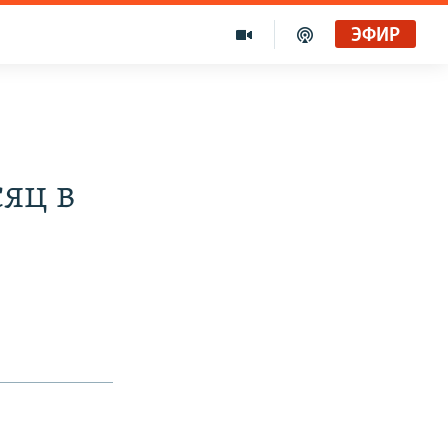
ЭФИР
яц в