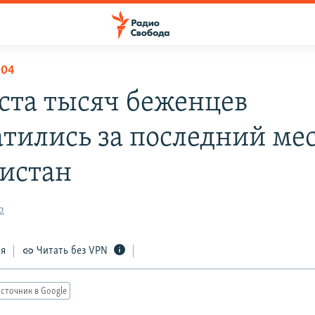
004
 ста тысяч беженцев
атились за последний мес
истан
2
ся
Читать без VPN
сточник в Google