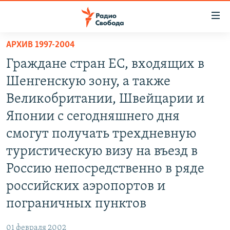
Ссылки
для
упрощенного
АРХИВ 1997-2004
ПРОГРАММЫ
доступа
Граждане стран ЕС, входящих в
ПОДКАСТЫ
Вернуться
Шенгенскую зону, а также
к
АВТОРСКИЕ ПРОЕКТЫ
Великобритании, Швейцарии и
основному
ЦИТАТЫ СВОБОДЫ
содержанию
Японии с сегодняшнего дня
Вернутся
МНЕНИЯ
смогут получать трехдневную
к
КУЛЬТУРА
туристическую визу на въезд в
главной
навигации
IDEL.РЕАЛИИ
Россию непосредственно в ряде
Вернутся
КАВКАЗ.РЕАЛИИ
российских аэропортов и
к
пограничных пунктов
СЕВЕР.РЕАЛИИ
поиску
СИБИРЬ.РЕАЛИИ
01 февраля 2002