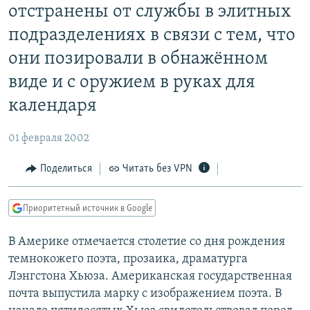
отстранены от службы в элитных
РАСПИСАНИЕ ВЕЩАНИЯ
подразделениях в связи с тем, что
ПОДПИШИТЕСЬ НА РАССЫЛКУ
они позировали в обнажённом
СОЦИАЛЬНЫЕ СЕТИ
виде и с оружием в руках для
календаря
01 февраля 2002
Все сайты РСЕ/РС
Поделиться
Читать без VPN
Приоритетный источник в Google
В Америке отмечается столетие со дня рождения
темнокожего поэта, прозаика, драматурга
Лэнгстона Хьюза. Американская государственная
почта выпустила марку с изображением поэта. В