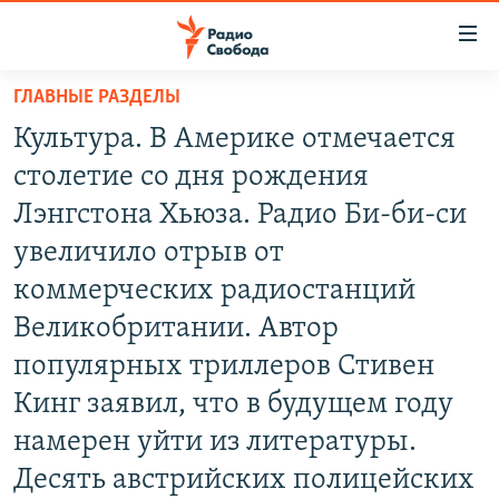
Ссылки
для
упрощенного
ГЛАВНЫЕ РАЗДЕЛЫ
ПРОГРАММЫ
доступа
Культура. В Америке отмечается
ПОДКАСТЫ
Вернуться
столетие со дня рождения
к
АВТОРСКИЕ ПРОЕКТЫ
Лэнгстона Хьюза. Радио Би-би-си
основному
ЦИТАТЫ СВОБОДЫ
содержанию
увеличило отрыв от
Вернутся
МНЕНИЯ
коммерческих радиостанций
к
КУЛЬТУРА
Великобритании. Автор
главной
навигации
IDEL.РЕАЛИИ
популярных триллеров Стивен
Вернутся
КАВКАЗ.РЕАЛИИ
Кинг заявил, что в будущем году
к
намерен уйти из литературы.
СЕВЕР.РЕАЛИИ
поиску
Десять австрийских полицейских
СИБИРЬ.РЕАЛИИ