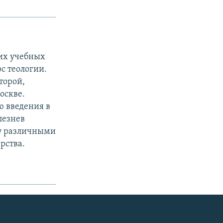
них учебных
рс теологии.
торой,
оскве.
ю введения в
лезнев
ду различными
рства.