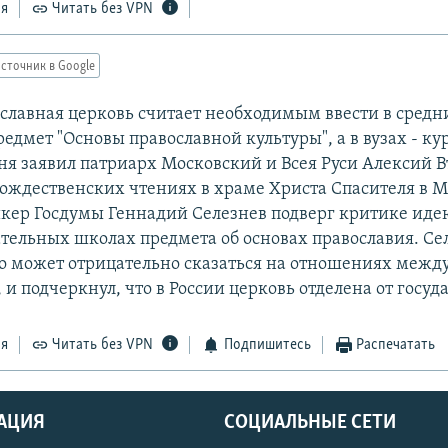
ся
Читать без VPN
сточник в Google
ославная церковь считает необходимым ввести в сред
едмет "Основы православной культуры", а в вузах - ку
дня заявил патриарх Московский и Всея Руси Алексий В
Рождественских чтениях в храме Христа Спасителя в М
кер Госдумы Геннадий Селезнев подверг критике иде
тельных школах предмета об основах православия. Се
это может отрицательно сказаться на отношениях меж
и подчеркнул, что в России церковь отделена от госуда
ся
Читать без VPN
Подпишитесь
Распечатать
АЦИЯ
СОЦИАЛЬНЫЕ СЕТИ