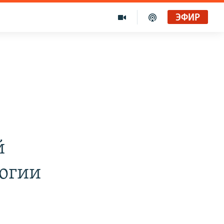
ЭФИР
в
й
логии