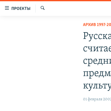
Ссылки
ПРОЕКТЫ
для
Искать
упрощенного
ПРОГРАММЫ
АРХИВ 1997-2
доступа
ПОДКАСТЫ
Русск
Вернуться
АВТОРСКИЕ ПРОЕКТЫ
к
счита
основному
ЦИТАТЫ СВОБОДЫ
содержанию
МНЕНИЯ
средн
Вернутся
КУЛЬТУРА
к
предм
главной
IDEL.РЕАЛИИ
навигации
культу
КАВКАЗ.РЕАЛИИ
Вернутся
к
СЕВЕР.РЕАЛИИ
поиску
01 февраля 200
СИБИРЬ.РЕАЛИИ