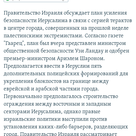
РАСПИСАНИЕ ВЕЩАНИЯ
Правительство Израиля обсуждает план усиления
ПОДПИШИТЕСЬ НА РАССЫЛКУ
безопасности Иерусалима в связи с серией терактов
в центре города, совершенных на прошлой неделе
СОЦИАЛЬНЫЕ СЕТИ
палестинскими экстремистами. Согласно газете
"Гаарец", план был вчера представлен министром
общественной безопасности Узи Ландау и одобрен
премьер-министром Ариэлем Шароном.
Предполагается ввести в Иеруслим пять
дополнительных полицейских формирований для
Все сайты РСЕ/РС
укрепления блокпостов на границе между
еврейской и арабской частями города.
Первоначально предполагалось строительство
ограждения между восточным и западным
секторами Иерусалима, однако правые
израильские политики выступили против
установления каких-либо барьеров, разделяющих
город. Правительство Израиля рассматривает