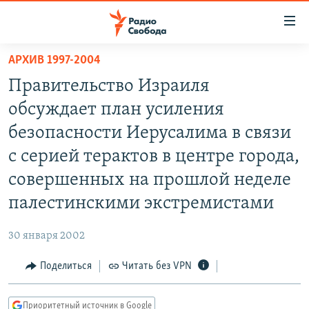
Ссылки
для
упрощенного
АРХИВ 1997-2004
ПРОГРАММЫ
доступа
Правительство Израиля
ПОДКАСТЫ
Вернуться
обсуждает план усиления
к
АВТОРСКИЕ ПРОЕКТЫ
безопасности Иерусалима в связи
основному
ЦИТАТЫ СВОБОДЫ
содержанию
с серией терактов в центре города,
Вернутся
МНЕНИЯ
совершенных на прошлой неделе
к
КУЛЬТУРА
палестинскими экстремистами
главной
навигации
IDEL.РЕАЛИИ
30 января 2002
Вернутся
КАВКАЗ.РЕАЛИИ
к
Поделиться
Читать без VPN
СЕВЕР.РЕАЛИИ
поиску
СИБИРЬ.РЕАЛИИ
Приоритетный источник в Google