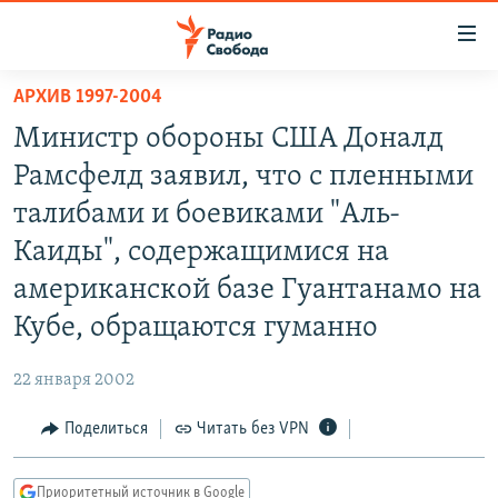
Ссылки
для
упрощенного
АРХИВ 1997-2004
ПРОГРАММЫ
доступа
Министр обороны США Доналд
ПОДКАСТЫ
Вернуться
Рамсфелд заявил, что с пленными
к
АВТОРСКИЕ ПРОЕКТЫ
талибами и боевиками "Аль-
основному
ЦИТАТЫ СВОБОДЫ
содержанию
Каиды", содержащимися на
Вернутся
МНЕНИЯ
американской базе Гуантанамо на
к
КУЛЬТУРА
Кубе, обращаются гуманно
главной
навигации
IDEL.РЕАЛИИ
22 января 2002
Вернутся
КАВКАЗ.РЕАЛИИ
к
Поделиться
Читать без VPN
СЕВЕР.РЕАЛИИ
поиску
СИБИРЬ.РЕАЛИИ
Приоритетный источник в Google