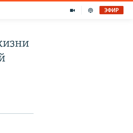
ЭФИР
 жизни
й