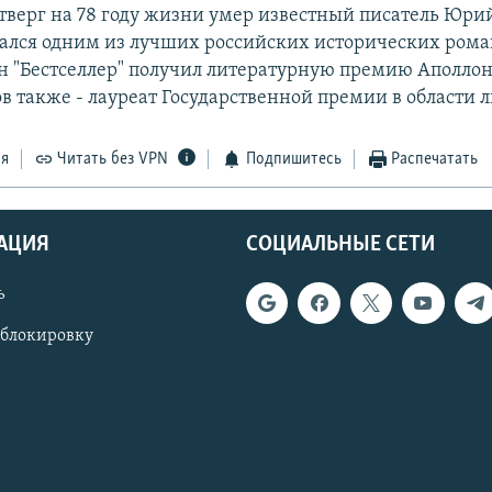
етверг на 78 году жизни умер известный писатель Юри
ался одним из лучших российских исторических роман
ан "Бестселлер" получил литературную премию Аполлон
 также - лауреат Государственной премии в области 
ся
Читать без VPN
Подпишитесь
Распечатать
АЦИЯ
СОЦИАЛЬНЫЕ СЕТИ
ь
 блокировку