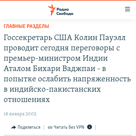
Ссылки
для
упрощенного
ГЛАВНЫЕ РАЗДЕЛЫ
ПРОГРАММЫ
доступа
Госсекретарь США Колин Пауэлл
ПОДКАСТЫ
Вернуться
проводит сегодня переговоры с
к
АВТОРСКИЕ ПРОЕКТЫ
премьер-министром Индии
основному
ЦИТАТЫ СВОБОДЫ
содержанию
Аталом Бихари Ваджпаи - в
Вернутся
МНЕНИЯ
попытке ослабить напряженность
к
КУЛЬТУРА
в индийско-пакистанских
главной
навигации
IDEL.РЕАЛИИ
отношениях
Вернутся
КАВКАЗ.РЕАЛИИ
к
18 января 2002
СЕВЕР.РЕАЛИИ
поиску
Поделиться
Читать без VPN
СИБИРЬ.РЕАЛИИ