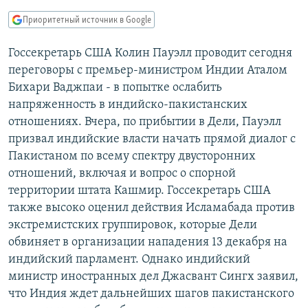
РАСПИСАНИЕ ВЕЩАНИЯ
Приоритетный источник в Google
ПОДПИШИТЕСЬ НА РАССЫЛКУ
Госсекретарь США Колин Пауэлл проводит сегодня
переговоры с премьер-министром Индии Аталом
СОЦИАЛЬНЫЕ СЕТИ
Бихари Ваджпаи - в попытке ослабить
напряженность в индийско-пакистанских
отношениях. Вчера, по прибытии в Дели, Пауэлл
призвал индийские власти начать прямой диалог с
Пакистаном по всему спектру двусторонних
Все сайты РСЕ/РС
отношений, включая и вопрос о спорной
территории штата Кашмир. Госсекретарь США
также высоко оценил действия Исламабада против
экстремистских группировок, которые Дели
обвиняет в организации нападения 13 декабря на
индийский парламент. Однако индийский
министр иностранных дел Джасвант Сингх заявил,
что Индия ждет дальнейших шагов пакистанского