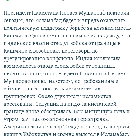
РАСПИСАНИЕ ВЕЩАНИЯ
Президент Пакистана Первез Мушарраф повторил
ПОДПИШИТЕСЬ НА РАССЫЛКУ
сегодня, что Исламабад будет и впредь оказывать
политическую поддержку борьбе за независимость
СОЦИАЛЬНЫЕ СЕТИ
Кашмира. Одновременно он выразил надежду, что
индийские власти отведут войска от границы в
Кашмире и возобновят переговоры по
урегулированию конфликта. Индия исключила
возможность отвода своих войск от границы,
несмотря на то, что президент Пакистана Первез
Все сайты РСЕ/РС
Мушарраф пошел навстречу ее требованиям и
объявил вне закона пять исламистских
группировок. Около двух тысяч исламистов -
арестованы. Ситуация на индо-пакистанской
границе вновь обострилась. Всю минувшую ночь и
утром там шла ожесточенная перестрелка.
Американский сенатор Том Дэшл сегодня прервал
визит в Узбекистан и срочно вылетел в Исламабад,