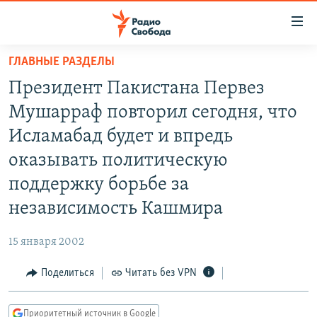
Ссылки
для
упрощенного
ГЛАВНЫЕ РАЗДЕЛЫ
ПРОГРАММЫ
доступа
Президент Пакистана Первез
ПОДКАСТЫ
Вернуться
Мушарраф повторил сегодня, что
к
АВТОРСКИЕ ПРОЕКТЫ
Исламабад будет и впредь
основному
ЦИТАТЫ СВОБОДЫ
содержанию
оказывать политическую
Вернутся
МНЕНИЯ
поддержку борьбе за
к
КУЛЬТУРА
независимость Кашмира
главной
навигации
IDEL.РЕАЛИИ
15 января 2002
Вернутся
КАВКАЗ.РЕАЛИИ
к
Поделиться
Читать без VPN
СЕВЕР.РЕАЛИИ
поиску
СИБИРЬ.РЕАЛИИ
Приоритетный источник в Google