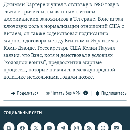
Джимми Картере и ушел в отставку в 1980 году в
РАСПИСАНИЕ ВЕЩАНИЯ
связи с кризисом, вызванным взятием
ПОДПИШИТЕСЬ НА РАССЫЛКУ
американских заложников в Тегеране. Вэнс играл
ключевую роль в нормализации отношений США с
СОЦИАЛЬНЫЕ СЕТИ
Китаем, он также содействовал подписанию
мирного договора между Египтом и Израилем в
Кэмп-Дэвиде. Госсекретарь США Колин Пауэлл
заявил, что Вэнс, хотя и действовал в условиях
"холодной войны", предвосхитил мирные
процессы, которые начались в международной
Все сайты РСЕ/РС
политике несколькими годами позже.
Поделиться
Читать без VPN
Подпишитесь
СОЦИАЛЬНЫЕ СЕТИ