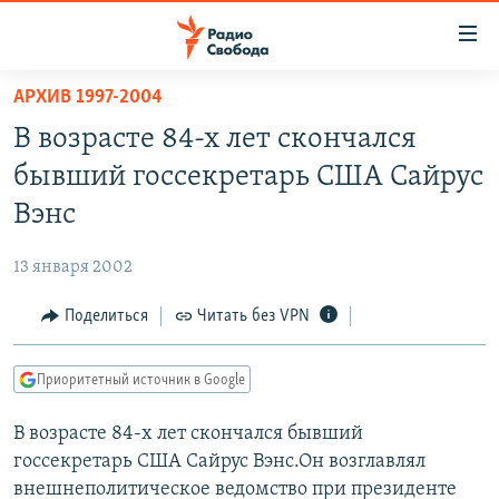
Ссылки
для
упрощенного
АРХИВ 1997-2004
ПРОГРАММЫ
доступа
В возрасте 84-х лет скончался
ПОДКАСТЫ
Вернуться
бывший госсекретарь США Сайрус
к
АВТОРСКИЕ ПРОЕКТЫ
Вэнс
основному
ЦИТАТЫ СВОБОДЫ
содержанию
13 января 2002
Вернутся
МНЕНИЯ
к
Поделиться
Читать без VPN
КУЛЬТУРА
главной
навигации
IDEL.РЕАЛИИ
Приоритетный источник в Google
Вернутся
КАВКАЗ.РЕАЛИИ
к
В возрасте 84-х лет скончался бывший
СЕВЕР.РЕАЛИИ
поиску
госсекретарь США Сайрус Вэнс.Он возглавлял
СИБИРЬ.РЕАЛИИ
внешнеполитическое ведомство при президенте