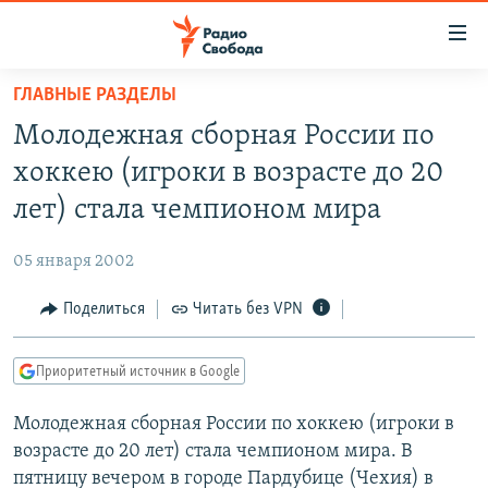
Ссылки
для
упрощенного
ГЛАВНЫЕ РАЗДЕЛЫ
ПРОГРАММЫ
доступа
Молодежная сборная России по
ПОДКАСТЫ
Вернуться
хоккею (игроки в возрасте до 20
к
АВТОРСКИЕ ПРОЕКТЫ
лет) стала чемпионом мира
основному
ЦИТАТЫ СВОБОДЫ
содержанию
05 января 2002
Вернутся
МНЕНИЯ
к
Поделиться
Читать без VPN
КУЛЬТУРА
главной
навигации
IDEL.РЕАЛИИ
Приоритетный источник в Google
Вернутся
КАВКАЗ.РЕАЛИИ
к
Молодежная сборная России по хоккею (игроки в
СЕВЕР.РЕАЛИИ
поиску
возрасте до 20 лет) стала чемпионом мира. В
СИБИРЬ.РЕАЛИИ
пятницу вечером в городе Пардубице (Чехия) в