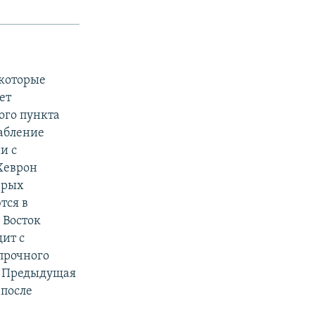
которые
ет
ого пункта
абление
и с
 Хеврон
ерых
тся в
 Восток
ит с
прочного
. Предыдущая
 после