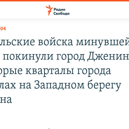
004
льские войска минувше
 покинули город Дженин
орые кварталы города
лах на Западном берегу
на