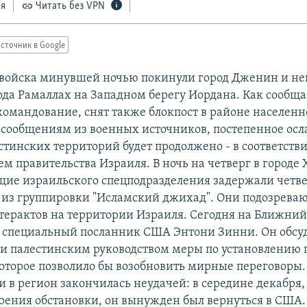
ся
Читать без VPN
сточник в Google
войска минувшей ночью покинули город Дженин и не
ода Рамаллах на Западном берегу Иордана. Как сообща
командование, снят также блокпост в районе населенн
 сообщениям из военных источников, постепенное осл
стинских территорий будет продолжено - в соответстви
м правительства Израиля. В ночь на четверг в городе
ие израильского спецподразделения задержали четв
 из группировки "Исламский джихад". Они подозреваю
терактов на территории Израиля. Сегодня на Ближний
 специальный посланник США Энтони Зинни. Он обсуд
и палестинским руководством меры по установлению 
оторое позволило бы возобновить мирные переговоры
 в регион закончилась неудачей: в середине декабря,
трения обстановки, он вынужден был вернуться в США.