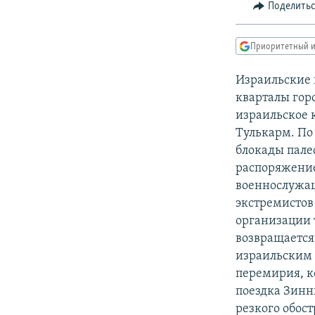
РАСПИСАНИЕ ВЕЩАНИЯ
Поделить
ПОДПИШИТЕСЬ НА РАССЫЛКУ
Приоритетный и
Израильские 
кварталы гор
израильское 
Тулькарм. По
блокады пале
распоряжение
военнослужащ
экстремистов
организации 
возвращается
израильским 
перемирия, к
поездка Зинни
резкого обос