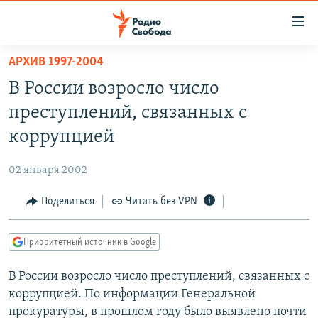
Ссылки
для
упрощенного
АРХИВ 1997-2004
ПРОГРАММЫ
доступа
В России возросло число
ПОДКАСТЫ
Вернуться
преступлений, связанных с
к
АВТОРСКИЕ ПРОЕКТЫ
коррупцией
основному
ЦИТАТЫ СВОБОДЫ
содержанию
02 января 2002
Вернутся
МНЕНИЯ
к
Поделиться
Читать без VPN
КУЛЬТУРА
главной
навигации
IDEL.РЕАЛИИ
Приоритетный источник в Google
Вернутся
КАВКАЗ.РЕАЛИИ
к
В России возросло число преступлений, связанных с
СЕВЕР.РЕАЛИИ
поиску
коррупцией. По информации Генеральной
СИБИРЬ.РЕАЛИИ
прокуратуры, в прошлом году было выявлено почти