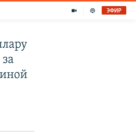
ЭФИР
ллару
 за
диной