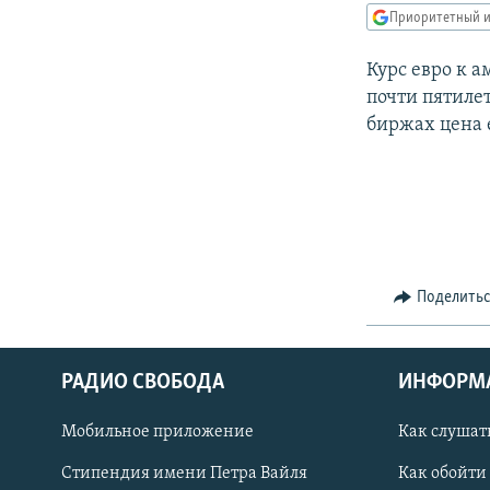
РАСПИСАНИЕ ВЕЩАНИЯ
Приоритетный и
ПОДПИШИТЕСЬ НА РАССЫЛКУ
Курс евро к а
почти пятиле
биржах цена е
Поделить
РАДИО СВОБОДА
ИНФОРМ
Мобильное приложение
Как слушат
СОЦИАЛЬНЫЕ СЕТИ
Стипендия имени Петра Вайля
Как обойти