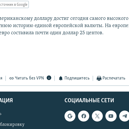
сточник в Google
мериканскому доллару достиг сегодня самого высокого
тнюю историю единой европейской валюты. На европ
вро составила почти один доллар 25 центов.
ся
Читать без VPN
Подпишитесь
Распечатать
АЦИЯ
СОЦИАЛЬНЫЕ СЕТИ
ь
 блокировку