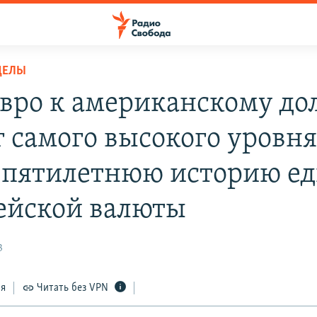
ДЕЛЫ
евро к американскому до
г самого высокого уровня
 пятилетнюю историю е
ейской валюты
3
ся
Читать без VPN