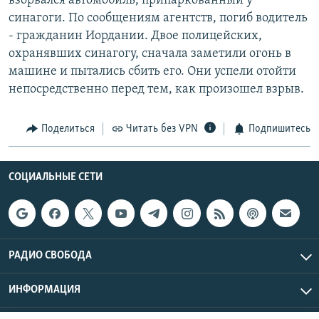
взорвался автомобиль, припаркованный у
РАСПИСАНИЕ ВЕЩАНИЯ
синагоги. По сообщениям агентств, погиб водитель
- гражданин Иордании. Двое полицейских,
ПОДПИШИТЕСЬ НА РАССЫЛКУ
охранявших синагогу, сначала заметили огонь в
машине и пытались сбить его. Они успели отойти
СОЦИАЛЬНЫЕ СЕТИ
непосредственно перед тем, как произошел взрыв.
Поделиться
Читать без VPN
Подпишитесь
Все сайты РСЕ/РС
СОЦИАЛЬНЫЕ СЕТИ
РАДИО СВОБОДА
ИНФОРМАЦИЯ