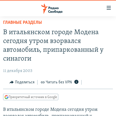
Ссылки
для
упрощенного
ГЛАВНЫЕ РАЗДЕЛЫ
ПРОГРАММЫ
доступа
В итальянском городе Модена
ПОДКАСТЫ
Вернуться
сегодня утром взорвался
к
АВТОРСКИЕ ПРОЕКТЫ
автомобиль, припаркованный у
основному
ЦИТАТЫ СВОБОДЫ
содержанию
синагоги
Вернутся
МНЕНИЯ
к
11 декабря 2003
КУЛЬТУРА
главной
Поделиться
Читать без VPN
навигации
IDEL.РЕАЛИИ
Вернутся
КАВКАЗ.РЕАЛИИ
к
Приоритетный источник в Google
СЕВЕР.РЕАЛИИ
поиску
В итальянском городе Модена сегодня утром
СИБИРЬ.РЕАЛИИ