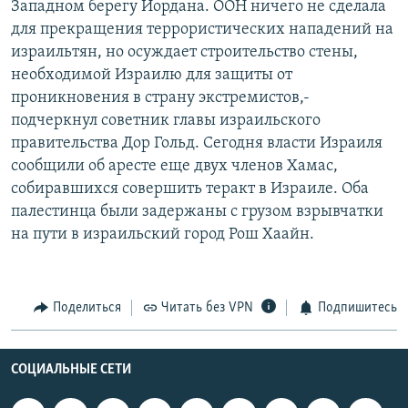
Западном берегу Иордана. ООН ничего не сделала
РАСПИСАНИЕ ВЕЩАНИЯ
для прекращения террористических нападений на
ПОДПИШИТЕСЬ НА РАССЫЛКУ
израильтян, но осуждает строительство стены,
необходимой Израилю для защиты от
проникновения в страну экстремистов,-
СОЦИАЛЬНЫЕ СЕТИ
подчеркнул советник главы израильского
правительства Дор Гольд. Сегодня власти Израиля
сообщили об аресте еще двух членов Хамас,
собиравшихся совершить теракт в Израиле. Оба
палестинца были задержаны с грузом взрывчатки
Все сайты РСЕ/РС
на пути в израильский город Рош Хаайн.
Поделиться
Читать без VPN
Подпишитесь
СОЦИАЛЬНЫЕ СЕТИ