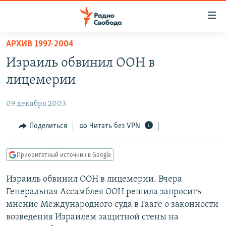
Ссылки
для
упрощенного
АРХИВ 1997-2004
ПРОГРАММЫ
доступа
Израиль обвинил ООН в
ПОДКАСТЫ
Вернуться
лицемерии
к
АВТОРСКИЕ ПРОЕКТЫ
основному
09 декабря 2003
ЦИТАТЫ СВОБОДЫ
содержанию
Вернутся
МНЕНИЯ
Поделиться
Читать без VPN
к
КУЛЬТУРА
главной
Приоритетный источник в Google
навигации
IDEL.РЕАЛИИ
Вернутся
Израиль обвинил ООН в лицемерии. Вчера
КАВКАЗ.РЕАЛИИ
к
Генеральная Ассамблея ООН решила запросить
СЕВЕР.РЕАЛИИ
поиску
мнение Международного суда в Гааге о законности
возведения Израилем защитной стены на
СИБИРЬ.РЕАЛИИ