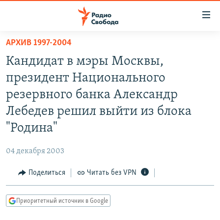
Ссылки
для
упрощенного
АРХИВ 1997-2004
ПРОГРАММЫ
доступа
Кандидат в мэры Москвы,
ПОДКАСТЫ
Вернуться
президент Национального
к
АВТОРСКИЕ ПРОЕКТЫ
резервного банка Александр
основному
ЦИТАТЫ СВОБОДЫ
содержанию
Лебедев решил выйти из блока
Вернутся
МНЕНИЯ
"Родина"
к
КУЛЬТУРА
главной
04 декабря 2003
навигации
IDEL.РЕАЛИИ
Вернутся
Поделиться
Читать без VPN
КАВКАЗ.РЕАЛИИ
к
СЕВЕР.РЕАЛИИ
поиску
Приоритетный источник в Google
СИБИРЬ.РЕАЛИИ