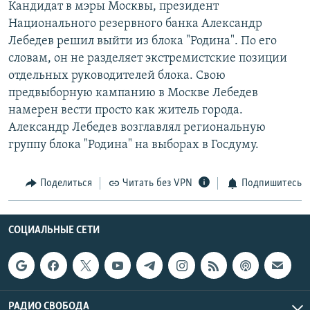
Кандидат в мэры Москвы, президент
РАСПИСАНИЕ ВЕЩАНИЯ
Национального резервного банка Александр
ПОДПИШИТЕСЬ НА РАССЫЛКУ
Лебедев решил выйти из блока "Родина". По его
словам, он не разделяет экстремистские позиции
отдельных руководителей блока. Свою
СОЦИАЛЬНЫЕ СЕТИ
предвыборную кампанию в Москве Лебедев
намерен вести просто как житель города.
Александр Лебедев возглавлял региональную
группу блока "Родина" на выборах в Госдуму.
Все сайты РСЕ/РС
Поделиться
Читать без VPN
Подпишитесь
СОЦИАЛЬНЫЕ СЕТИ
РАДИО СВОБОДА