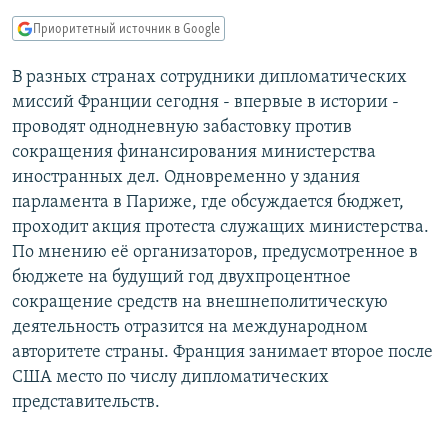
РАСПИСАНИЕ ВЕЩАНИЯ
Приоритетный источник в Google
ПОДПИШИТЕСЬ НА РАССЫЛКУ
В разных странах сотрудники дипломатических
миссий Франции сегодня - впервые в истории -
СОЦИАЛЬНЫЕ СЕТИ
проводят однодневную забастовку против
сокращения финансирования министерства
иностранных дел. Одновременно у здания
парламента в Париже, где обсуждается бюджет,
проходит акция протеста служащих министерства.
Все сайты РСЕ/РС
По мнению её организаторов, предусмотренное в
бюджете на будущий год двухпроцентное
сокращение средств на внешнеполитическую
деятельность отразится на международном
авторитете страны. Франция занимает второе после
США место по числу дипломатических
представительств.