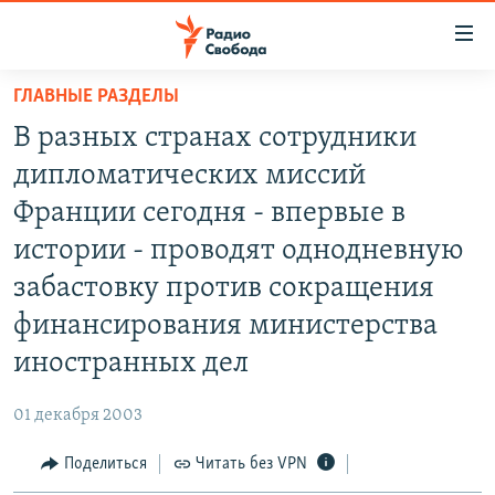
Ссылки
для
упрощенного
ГЛАВНЫЕ РАЗДЕЛЫ
ПРОГРАММЫ
доступа
В разных странах сотрудники
ПОДКАСТЫ
Вернуться
дипломатических миссий
к
АВТОРСКИЕ ПРОЕКТЫ
Франции сегодня - впервые в
основному
ЦИТАТЫ СВОБОДЫ
содержанию
истории - проводят однодневную
Вернутся
МНЕНИЯ
забастовку против сокращения
к
КУЛЬТУРА
финансирования министерства
главной
навигации
IDEL.РЕАЛИИ
иностранных дел
Вернутся
КАВКАЗ.РЕАЛИИ
к
01 декабря 2003
СЕВЕР.РЕАЛИИ
поиску
Поделиться
Читать без VPN
СИБИРЬ.РЕАЛИИ