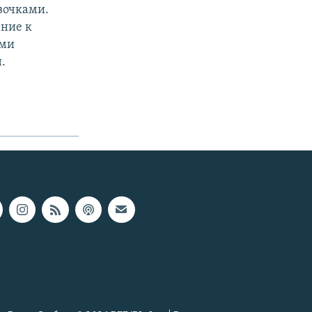
вочками.
ение к
ами
.