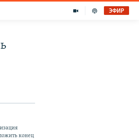
ЭФИР
ь
низация
ложить конец