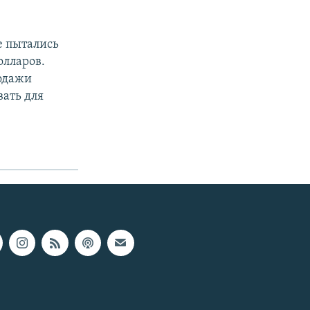
е пытались
олларов.
родажи
вать для