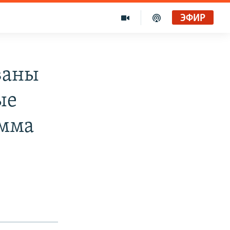
ЭФИР
ваны
ые
амма