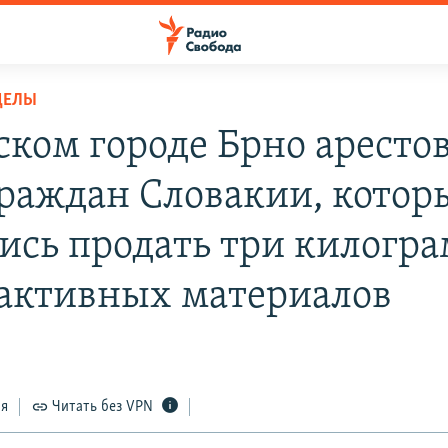
ДЕЛЫ
ском городе Брно аресто
граждан Словакии, котор
ись продать три килогр
активных материалов
ся
Читать без VPN