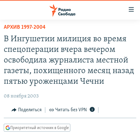
Ссылки
для
упрощенного
АРХИВ 1997-2004
ПРОГРАММЫ
доступа
В Ингушетии милиция во время
ПОДКАСТЫ
Вернуться
спецоперации вчера вечером
к
АВТОРСКИЕ ПРОЕКТЫ
освободила журналиста местной
основному
ЦИТАТЫ СВОБОДЫ
содержанию
газеты, похищенного месяц назад
Вернутся
МНЕНИЯ
пятью уроженцами Чечни
к
КУЛЬТУРА
главной
08 ноября 2003
навигации
IDEL.РЕАЛИИ
Вернутся
Поделиться
Читать без VPN
КАВКАЗ.РЕАЛИИ
к
СЕВЕР.РЕАЛИИ
поиску
Приоритетный источник в Google
СИБИРЬ.РЕАЛИИ