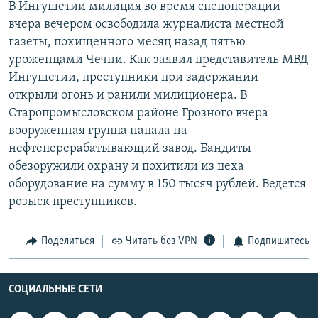
В Ингушетии милиция во время спецоперации
РАСПИСАНИЕ ВЕЩАНИЯ
вчера вечером освободила журналиста местной
ПОДПИШИТЕСЬ НА РАССЫЛКУ
газеты, похищенного месяц назад пятью
уроженцами Чечни. Как заявил представитель МВД
Ингушетии, преступники при задержании
СОЦИАЛЬНЫЕ СЕТИ
открыли огонь и ранили милиционера. В
Старопромысловском районе Грозного вчера
вооруженная группа напала на
нефтеперерабатывающий завод. Бандиты
обезоружили охрану и похитили из цеха
Все сайты РСЕ/РС
оборудование на сумму в 150 тысяч рублей. Ведется
розыск преступников.
Поделиться
Читать без VPN
Подпишитесь
СОЦИАЛЬНЫЕ СЕТИ