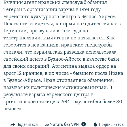
Бывший агент иранских спецслужб обвинил
РАСПИСАНИЕ ВЕЩАНИЯ
Тегеран в организации взрыва в 1994 году
ПОДПИШИТЕСЬ НА РАССЫЛКУ
еврейского культурного центра в Буэнос-Айресе.
Показания свидетеля, который находится сейчас в
Германии, прозвучали в зале суда по
СОЦИАЛЬНЫЕ СЕТИ
телетрансляции. Имя агента не называется. Как
говорится в показаниях, иранские спецслужбы
считали, что израильская разведка использовала
еврейский центр в Буэнос-Айресе в качестве базы
для своих операций. Аргентина выдала ордер на
Все сайты РСЕ/РС
арест 12 иранцев, в их числе - бывшего посла Ирана
в Буэнос-Айресе. Иран отрицает все обвинения,
называя их политически мотивированными. В
результате взрыва еврейского центра в
аргентинской столице в 1994 году погибли более 80
человек.
Поделиться
Читать без VPN
Подпишитесь