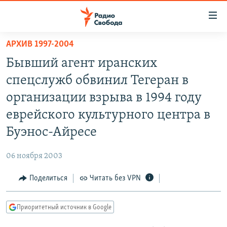
Ссылки
для
упрощенного
АРХИВ 1997-2004
ПРОГРАММЫ
доступа
Бывший агент иранских
ПОДКАСТЫ
Вернуться
спецслужб обвинил Тегеран в
к
АВТОРСКИЕ ПРОЕКТЫ
организации взрыва в 1994 году
основному
ЦИТАТЫ СВОБОДЫ
содержанию
еврейского культурного центра в
Вернутся
МНЕНИЯ
Буэнос-Айресе
к
КУЛЬТУРА
главной
06 ноября 2003
навигации
IDEL.РЕАЛИИ
Вернутся
Поделиться
Читать без VPN
КАВКАЗ.РЕАЛИИ
к
СЕВЕР.РЕАЛИИ
поиску
Приоритетный источник в Google
СИБИРЬ.РЕАЛИИ