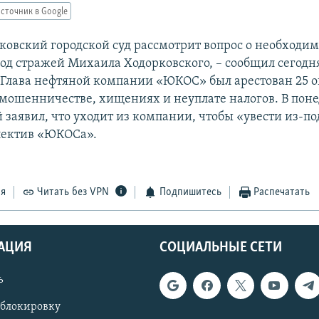
сточник в Google
сковский городской суд рассмотрит вопрос о необходи
од стражей Михаила Ходорковского, – сообщил сегодня
 Глава нефтяной компании «ЮКОС» был арестован 25 о
мошенничестве, хищениях и неуплате налогов. В пон
 заявил, что уходит из компании, чтобы «увести из-по
лектив «ЮКОСа».
ся
Читать без VPN
Подпишитесь
Распечатать
АЦИЯ
СОЦИАЛЬНЫЕ СЕТИ
ь
 блокировку