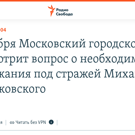
004
ября Московский городско
отрит вопрос о необходи
жания под стражей Миха
ковского
ся
Читать без VPN