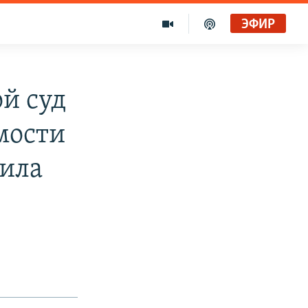
ЭФИР
й суд
мости
ила