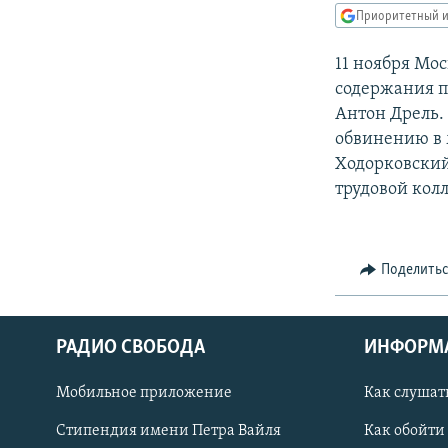
РАСПИСАНИЕ ВЕЩАНИЯ
Приоритетный и
ПОДПИШИТЕСЬ НА РАССЫЛКУ
11 ноября Мо
содержания п
Антон Дрель.
обвинению в 
Ходорковский
трудовой кол
Поделить
РАДИО СВОБОДА
ИНФОРМ
Мобильное приложение
Как слушат
СОЦИАЛЬНЫЕ СЕТИ
Стипендия имени Петра Вайля
Как обойти