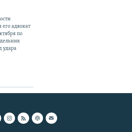
мости
 его адвокат
ктября по
едельник
д удара