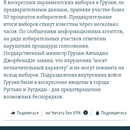
В воскресных парламентских выборах в Грузии, по
РАСПИСАНИЕ ВЕЩАНИЯ
предварительным данным, приняли участие более
ПОДПИШИТЕСЬ НА РАССЫЛКУ
50 процентов избирателей. Предварительные
итоги выборов станут известны через несколько
часов. По сообщениям информационных агентств,
СОЦИАЛЬНЫЕ СЕТИ
на ряде избирательных участков отмечены
нарушения процедуры голосования.
Государственный министр Грузии Автандил
Джорбенадзе заявил, что нарушения "носят
незначительный характер" и не могут повлиять на
Все сайты РСЕ/РС
исход выборов. Подразделения внутренних войск
Грузии были в воскресенье введены в города
Рустави и Зугдиди - для предотвращения
возможных беспорядков.
Поделиться
Читать без VPN
Подпишитесь