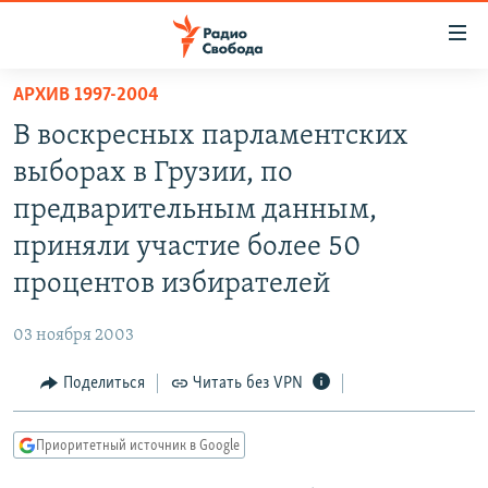
Ссылки
для
упрощенного
АРХИВ 1997-2004
ПРОГРАММЫ
доступа
В воскресных парламентских
ПОДКАСТЫ
Вернуться
выборах в Грузии, по
к
АВТОРСКИЕ ПРОЕКТЫ
предварительным данным,
основному
ЦИТАТЫ СВОБОДЫ
содержанию
приняли участие более 50
Вернутся
МНЕНИЯ
процентов избирателей
к
КУЛЬТУРА
главной
03 ноября 2003
навигации
IDEL.РЕАЛИИ
Вернутся
Поделиться
Читать без VPN
КАВКАЗ.РЕАЛИИ
к
СЕВЕР.РЕАЛИИ
поиску
Приоритетный источник в Google
СИБИРЬ.РЕАЛИИ