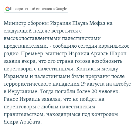
РАСПИСАНИЕ ВЕЩАНИЯ
Приоритетный источник в Google
ПОДПИШИТЕСЬ НА РАССЫЛКУ
Министр обороны Израиля Шауль Мофаз на
следующей неделе встретится с
СОЦИАЛЬНЫЕ СЕТИ
высокопоставленными палестинскими
представителями, - сообщило сегодня израильское
радио. Премьер-министр Израиля Ариэль Шарон
заявил вчера, что его страна готова возобновить
переговоры с палестинцами. Контакты между
Все сайты РСЕ/РС
Израилем и палестинцами были прерваны после
террористического нападения 19 августа на автобус
в Иерусалиме. Тогда погибли более 20 человек.
Ранее Израиль заявлял, что не пойдет на
перенговоры с любым палестинским
правительством, находящимся под контролем
Ясира Арафата.