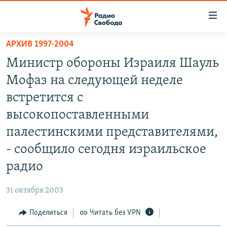
Ссылки
для
упрощенного
АРХИВ 1997-2004
ПРОГРАММЫ
доступа
Министр обороны Израиля Шауль
ПОДКАСТЫ
Вернуться
Мофаз на следующей неделе
к
АВТОРСКИЕ ПРОЕКТЫ
встретится с
основному
ЦИТАТЫ СВОБОДЫ
содержанию
высокопоставленными
Вернутся
МНЕНИЯ
палестинскими представителями,
к
КУЛЬТУРА
- сообщило сегодня израильское
главной
навигации
IDEL.РЕАЛИИ
радио
Вернутся
КАВКАЗ.РЕАЛИИ
к
31 октября 2003
СЕВЕР.РЕАЛИИ
поиску
Поделиться
Читать без VPN
СИБИРЬ.РЕАЛИИ