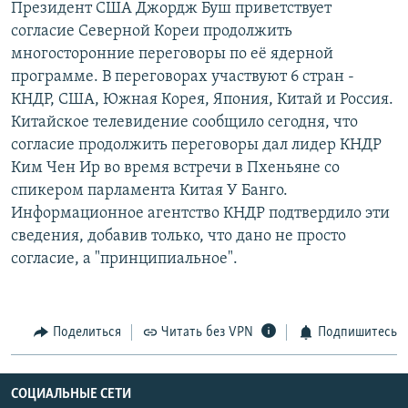
Президент США Джордж Буш приветствует
РАСПИСАНИЕ ВЕЩАНИЯ
согласие Северной Кореи продолжить
ПОДПИШИТЕСЬ НА РАССЫЛКУ
многосторонние переговоры по её ядерной
программе. В переговорах участвуют 6 стран -
КНДР, США, Южная Корея, Япония, Китай и Россия.
СОЦИАЛЬНЫЕ СЕТИ
Китайское телевидение сообщило сегодня, что
согласие продолжить переговоры дал лидер КНДР
Ким Чен Ир во время встречи в Пхеньяне со
спикером парламента Китая У Банго.
Информационное агентство КНДР подтвердило эти
Все сайты РСЕ/РС
сведения, добавив только, что дано не просто
согласие, а "принципиальное".
Поделиться
Читать без VPN
Подпишитесь
СОЦИАЛЬНЫЕ СЕТИ