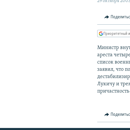
РАСПИСАНИЕ ВЕЩАНИЯ
29 октября 200
ПОДПИШИТЕСЬ НА РАССЫЛКУ
Поделить
Приоритетный и
Министр внут
ареста четыр
список военн
заявил, что п
дестабилизир
Лукичу и тр
причастность 
Поделить