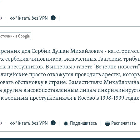
3
ся
Читать без VPN
сточник в Google
ренних дел Сербии Душан Михайлович - категоричес
ех сербских чиновников, включенных Гаагским трибу
ых преступников. В интервью газете "Вечерне новост
олицейские просто откажутся проводить аресты, котор
овать обстановку в стране. Заместителю Михайловича 
ем другим высокопоставленным лицам инкриминирует
к военным преступлениями в Косово в 1998-1999 годах
ся
Читать без VPN
Подпишитесь
Распечатать