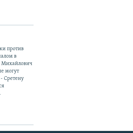
ки против
налом в
и" Михайлович
ые могут
- Сретену
ся
.