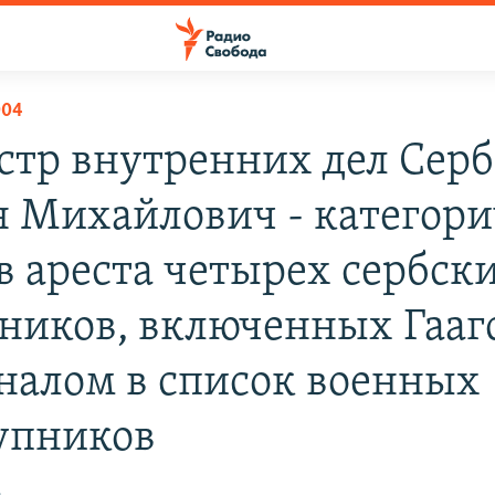
004
тр внутренних дел Сер
 Михайлович - категори
в ареста четырех сербск
ников, включенных Гааг
налом в список военных
упников