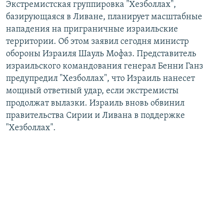
Экстремистская группировка "Хезболлах",
РАСПИСАНИЕ ВЕЩАНИЯ
базирующаяся в Ливане, планирует масштабные
ПОДПИШИТЕСЬ НА РАССЫЛКУ
нападения на приграничные израильские
территории. Об этом заявил сегодня министр
обороны Израиля Шауль Мофаз. Представитель
СОЦИАЛЬНЫЕ СЕТИ
израильского командования генерал Бенни Ганз
предупредил "Хезболлах", что Израиль нанесет
мощный ответный удар, если экстремисты
продолжат вылазки. Израиль вновь обвинил
правительства Сирии и Ливана в поддержке
Все сайты РСЕ/РС
"Хезболлах".