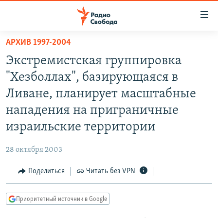
Ссылки
для
упрощенного
АРХИВ 1997-2004
ПРОГРАММЫ
доступа
Экстремистская группировка
ПОДКАСТЫ
Вернуться
"Хезболлах", базирующаяся в
к
АВТОРСКИЕ ПРОЕКТЫ
Ливане, планирует масштабные
основному
ЦИТАТЫ СВОБОДЫ
содержанию
нападения на приграничные
Вернутся
МНЕНИЯ
израильские территории
к
КУЛЬТУРА
главной
28 октября 2003
навигации
IDEL.РЕАЛИИ
Вернутся
Поделиться
Читать без VPN
КАВКАЗ.РЕАЛИИ
к
СЕВЕР.РЕАЛИИ
поиску
Приоритетный источник в Google
СИБИРЬ.РЕАЛИИ