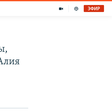
ЭФИР
ы,
Алия