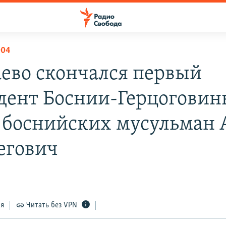
004
аево скончался первый
дент Боснии-Герцоговин
 боснийских мусульман 
егович
3
ся
Читать без VPN