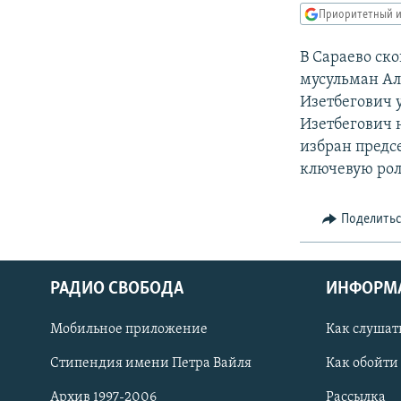
РАСПИСАНИЕ ВЕЩАНИЯ
Приоритетный и
ПОДПИШИТЕСЬ НА РАССЫЛКУ
В Сараево ск
мусульман Ал
Изетбегович у
Изетбегович 
избран предс
ключевую рол
Поделить
РАДИО СВОБОДА
ИНФОРМ
Мобильное приложение
Как слушат
СОЦИАЛЬНЫЕ СЕТИ
Стипендия имени Петра Вайля
Как обойти
Архив 1997-2006
Рассылка