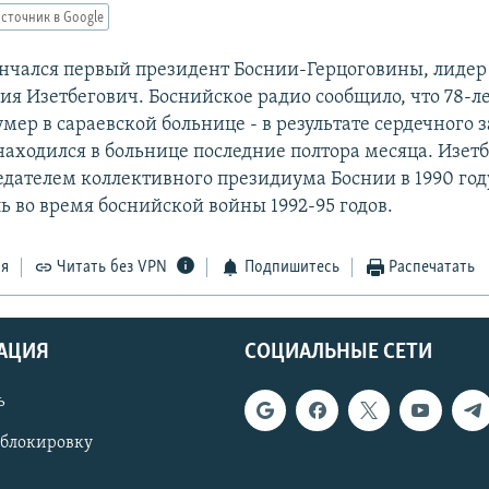
сточник в Google
ончался первый президент Боснии-Герцоговины, лиде
ия Изетбегович. Боснийское радио сообщило, что 78-л
мер в сараевской больнице - в результате сердечного 
находился в больнице последние полтора месяца. Изет
едателем коллективного президиума Боснии в 1990 год
ь во время боснийской войны 1992-95 годов.
ся
Читать без VPN
Подпишитесь
Распечатать
АЦИЯ
СОЦИАЛЬНЫЕ СЕТИ
ь
 блокировку