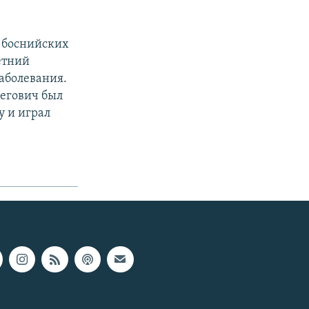
р боснийских
етний
заболевания.
бегович был
у и играл