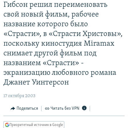
Гибсон решил переименовать
РАСПИСАНИЕ ВЕЩАНИЯ
свой новый фильм, рабочее
ПОДПИШИТЕСЬ НА РАССЫЛКУ
название которого было
СОЦИАЛЬНЫЕ СЕТИ
«Страсти», в «Страсти Христовы»,
поскольку киностудия Miramax
снимает другой фильм под
названием «Страсти» -
Все сайты РСЕ/РС
экранизацию любовного романа
Джанет Уинтерсон
17 октября 2003
Поделиться
Читать без VPN
Приоритетный источник в Google