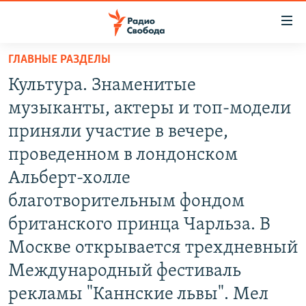
Ссылки
для
упрощенного
ГЛАВНЫЕ РАЗДЕЛЫ
ПРОГРАММЫ
доступа
Культура. Знаменитые
ПОДКАСТЫ
Вернуться
музыканты, актеры и топ-модели
к
АВТОРСКИЕ ПРОЕКТЫ
приняли участие в вечере,
основному
ЦИТАТЫ СВОБОДЫ
содержанию
проведенном в лондонском
Вернутся
МНЕНИЯ
Альберт-холле
к
КУЛЬТУРА
благотворительным фондом
главной
навигации
IDEL.РЕАЛИИ
британского принца Чарльза. В
Вернутся
КАВКАЗ.РЕАЛИИ
Москве открывается трехдневный
к
Международный фестиваль
СЕВЕР.РЕАЛИИ
поиску
рекламы "Каннские львы". Мел
СИБИРЬ.РЕАЛИИ