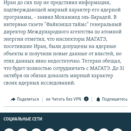
Иран до сих пор не представил информации,
РАСПИСАНИЕ ВЕЩАНИЯ
подтверждающей мирный характер его ядерной
ПОДПИШИТЕСЬ НА РАССЫЛКУ
программы, - заявил Мохаммед эль-Барадей. В
интервью газете "Файнэншл таймс" генеральный
директор Международного агентства по атомной
СОЦИАЛЬНЫЕ СЕТИ
энергии отметил, что инспекторы МАГАТЭ,
посетившие Иран, были допущены на ядерные
объекты и получили новые данные от властей, но
этих данных явно недостаточно. Тегеран обещал,
что будет полностью сотрудничать с МАГАТЭ. До 31
Все сайты РСЕ/РС
октября он обязан доказать мирный характер
своих ядерных исследований.
Поделиться
Читать без VPN
Подпишитесь
СОЦИАЛЬНЫЕ СЕТИ