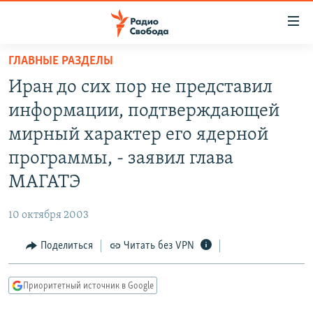
Ссылки
для
упрощенного
ГЛАВНЫЕ РАЗДЕЛЫ
ПРОГРАММЫ
доступа
Иран до сих пор не представил
ПОДКАСТЫ
Вернуться
информации, подтверждающей
к
АВТОРСКИЕ ПРОЕКТЫ
мирный характер его ядерной
основному
ЦИТАТЫ СВОБОДЫ
содержанию
программы, - заявил глава
Вернутся
МНЕНИЯ
МАГАТЭ
к
КУЛЬТУРА
главной
10 октября 2003
навигации
IDEL.РЕАЛИИ
Вернутся
Поделиться
Читать без VPN
КАВКАЗ.РЕАЛИИ
к
СЕВЕР.РЕАЛИИ
поиску
Приоритетный источник в Google
СИБИРЬ.РЕАЛИИ