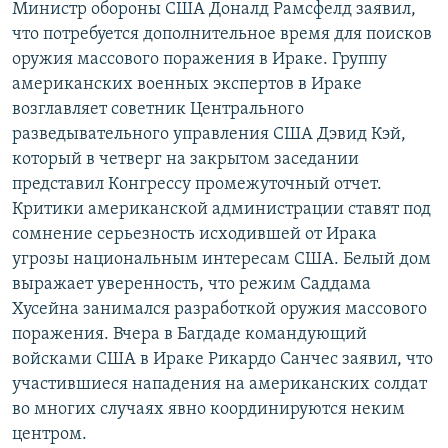
Министр обороны США Доналд Рамсфелд заявил,
РАСПИСАНИЕ ВЕЩАНИЯ
что потребуется дополнительное время для поисков
ПОДПИШИТЕСЬ НА РАССЫЛКУ
оружия массового поражения в Ираке. Группу
американских военных экспертов в Ираке
возглавляет советник Центрального
СОЦИАЛЬНЫЕ СЕТИ
разведывательного управления США Дэвид Кэй,
который в четверг на закрытом заседании
представил Конгрессу промежуточный отчет.
Критики американской администрации ставят под
сомнение серьезность исходившей от Ирака
Все сайты РСЕ/РС
угрозы национальным интересам США. Белый дом
выражает уверенность, что режим Саддама
Хусейна занимался разработкой оружия массового
поражения. Вчера в Багдаде командующий
войсками США в Ираке Рикардо Санчес заявил, что
участившиеся нападения на американских солдат
во многих случаях явно координируются неким
центром.