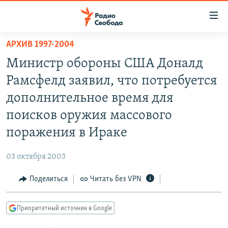
Ссылки
для
упрощенного
АРХИВ 1997-2004
ПРОГРАММЫ
доступа
Министр обороны США Доналд
ПОДКАСТЫ
Вернуться
Рамсфелд заявил, что потребуется
к
АВТОРСКИЕ ПРОЕКТЫ
дополнительное время для
основному
ЦИТАТЫ СВОБОДЫ
содержанию
поисков оружия массового
Вернутся
МНЕНИЯ
поражения в Ираке
к
КУЛЬТУРА
главной
03 октября 2003
навигации
IDEL.РЕАЛИИ
Вернутся
Поделиться
Читать без VPN
КАВКАЗ.РЕАЛИИ
к
СЕВЕР.РЕАЛИИ
поиску
Приоритетный источник в Google
СИБИРЬ.РЕАЛИИ