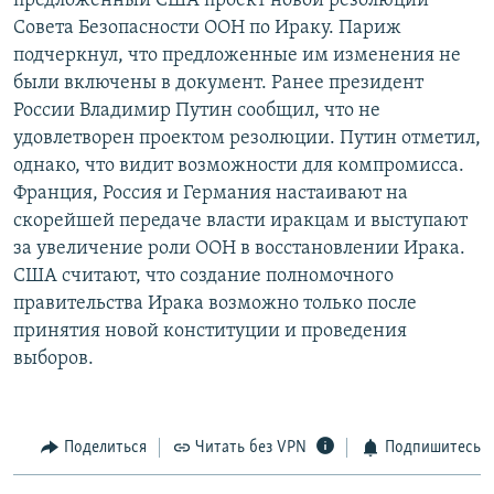
предложенный США проект новой резолюции
РАСПИСАНИЕ ВЕЩАНИЯ
Совета Безопасности ООН по Ираку. Париж
подчеркнул, что предложенные им изменения не
ПОДПИШИТЕСЬ НА РАССЫЛКУ
были включены в документ. Ранее президент
России Владимир Путин сообщил, что не
СОЦИАЛЬНЫЕ СЕТИ
удовлетворен проектом резолюции. Путин отметил,
однако, что видит возможности для компромисса.
Франция, Россия и Германия настаивают на
скорейшей передаче власти иракцам и выступают
за увеличение роли ООН в восстановлении Ирака.
Все сайты РСЕ/РС
США считают, что создание полномочного
правительства Ирака возможно только после
принятия новой конституции и проведения
выборов.
Поделиться
Читать без VPN
Подпишитесь