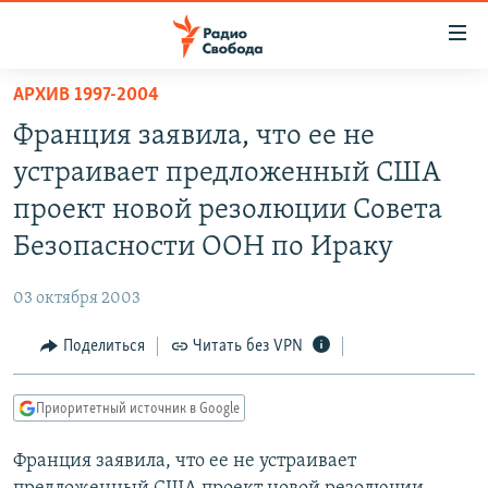
Ссылки
для
упрощенного
АРХИВ 1997-2004
ПРОГРАММЫ
доступа
Франция заявила, что ее не
ПОДКАСТЫ
Вернуться
устраивает предложенный США
к
АВТОРСКИЕ ПРОЕКТЫ
проект новой резолюции Совета
основному
ЦИТАТЫ СВОБОДЫ
содержанию
Безопасности ООН по Ираку
Вернутся
МНЕНИЯ
к
03 октября 2003
КУЛЬТУРА
главной
Поделиться
Читать без VPN
навигации
IDEL.РЕАЛИИ
Вернутся
КАВКАЗ.РЕАЛИИ
к
Приоритетный источник в Google
СЕВЕР.РЕАЛИИ
поиску
Франция заявила, что ее не устраивает
СИБИРЬ.РЕАЛИИ