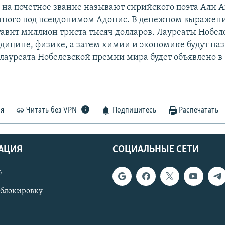
 на почетное звание называют сирийского поэта Али 
тного под псевдонимом Адонис. В денежном выражен
ставит миллион триста тысяч долларов. Лауреаты Нобе
ицине, физике, а затем химии и экономике будут назв
 лауреата Нобелевской премии мира будет объявлено в 
ся
Читать без VPN
Подпишитесь
Распечатать
АЦИЯ
СОЦИАЛЬНЫЕ СЕТИ
ь
 блокировку