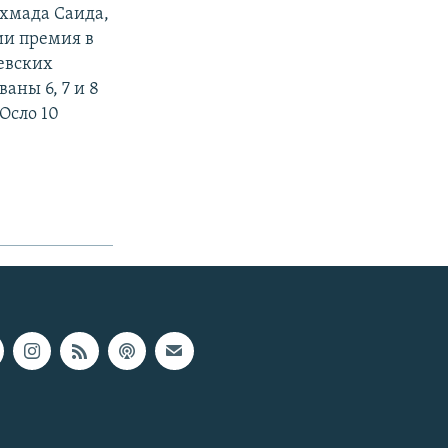
Ахмада Саида,
ии премия в
левских
аны 6, 7 и 8
Осло 10