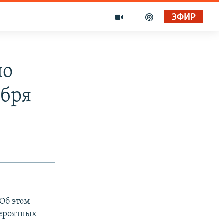
ЭФИР
по
ября
 Об этом
вероятных