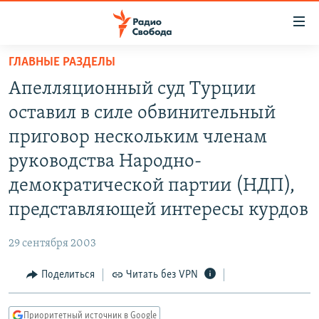
Ссылки
для
упрощенного
ГЛАВНЫЕ РАЗДЕЛЫ
ПРОГРАММЫ
доступа
Апелляционный суд Турции
ПОДКАСТЫ
Вернуться
оставил в силе обвинительный
к
АВТОРСКИЕ ПРОЕКТЫ
приговор нескольким членам
основному
ЦИТАТЫ СВОБОДЫ
содержанию
руководства Народно-
Вернутся
МНЕНИЯ
демократической партии (НДП),
к
КУЛЬТУРА
представляющей интересы курдов
главной
навигации
IDEL.РЕАЛИИ
29 сентября 2003
Вернутся
КАВКАЗ.РЕАЛИИ
к
Поделиться
Читать без VPN
СЕВЕР.РЕАЛИИ
поиску
СИБИРЬ.РЕАЛИИ
Приоритетный источник в Google