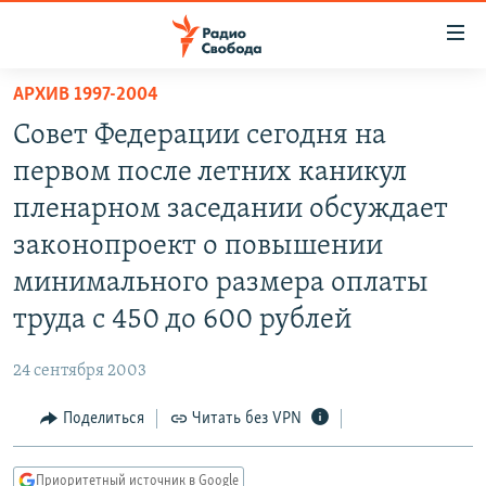
Ссылки
для
упрощенного
АРХИВ 1997-2004
ПРОГРАММЫ
доступа
Совет Федерации сегодня на
ПОДКАСТЫ
Вернуться
первом после летних каникул
к
АВТОРСКИЕ ПРОЕКТЫ
пленарном заседании обсуждает
основному
ЦИТАТЫ СВОБОДЫ
содержанию
законопроект о повышении
Вернутся
МНЕНИЯ
минимального размера оплаты
к
КУЛЬТУРА
труда с 450 до 600 рублей
главной
навигации
IDEL.РЕАЛИИ
24 сентября 2003
Вернутся
КАВКАЗ.РЕАЛИИ
к
Поделиться
Читать без VPN
СЕВЕР.РЕАЛИИ
поиску
СИБИРЬ.РЕАЛИИ
Приоритетный источник в Google