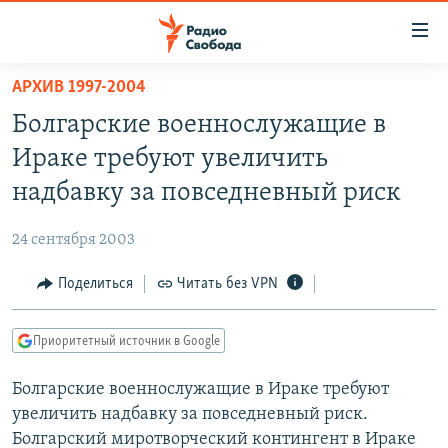
Ссылки
для
упрощенного
АРХИВ 1997-2004
ПРОГРАММЫ
доступа
Болгарские военнослужащие в
ПОДКАСТЫ
Вернуться
Ираке требуют увеличить
к
АВТОРСКИЕ ПРОЕКТЫ
надбавку за повседневный риск
основному
ЦИТАТЫ СВОБОДЫ
содержанию
24 сентября 2003
Вернутся
МНЕНИЯ
к
Поделиться
Читать без VPN
КУЛЬТУРА
главной
навигации
IDEL.РЕАЛИИ
Приоритетный источник в Google
Вернутся
КАВКАЗ.РЕАЛИИ
к
Болгарские военнослужащие в Ираке требуют
СЕВЕР.РЕАЛИИ
поиску
увеличить надбавку за повседневный риск.
СИБИРЬ.РЕАЛИИ
Болгарский миротворческий контингент в Ираке