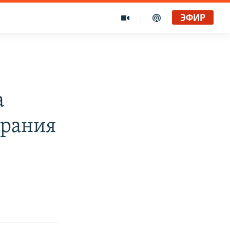
ЭФИР
а
брания