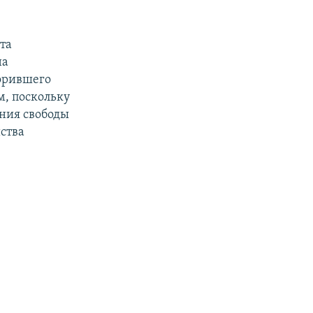
та
на
орившего
м, поскольку
ения свободы
ства