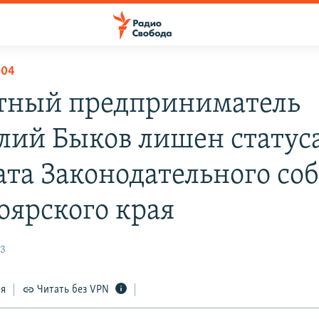
004
тный предприниматель
лий Быков лишен статус
ата Законодательного со
оярского края
03
ся
Читать без VPN