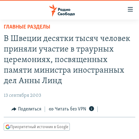
Ссылки
для
упрощенного
ГЛАВНЫЕ РАЗДЕЛЫ
ПРОГРАММЫ
доступа
В Швеции десятки тысяч человек
ПОДКАСТЫ
Вернуться
приняли участие в траурных
к
АВТОРСКИЕ ПРОЕКТЫ
церемониях, посвященных
основному
ЦИТАТЫ СВОБОДЫ
содержанию
памяти министра иностранных
Вернутся
МНЕНИЯ
дел Анны Линд
к
КУЛЬТУРА
главной
13 сентября 2003
навигации
IDEL.РЕАЛИИ
Вернутся
Поделиться
Читать без VPN
КАВКАЗ.РЕАЛИИ
к
СЕВЕР.РЕАЛИИ
поиску
Приоритетный источник в Google
СИБИРЬ.РЕАЛИИ