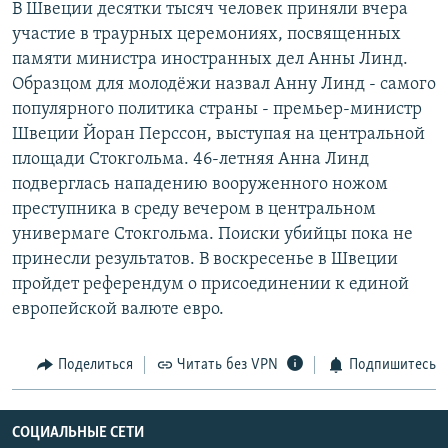
В Швеции десятки тысяч человек приняли вчера
РАСПИСАНИЕ ВЕЩАНИЯ
участие в траурных церемониях, посвященных
ПОДПИШИТЕСЬ НА РАССЫЛКУ
памяти министра иностранных дел Анны Линд.
Образцом для молодёжи назвал Анну Линд - самого
популярного политика страны - премьер-министр
СОЦИАЛЬНЫЕ СЕТИ
Швеции Йоран Перссон, выступая на центральной
площади Стокгольма. 46-летняя Анна Линд
подверглась нападению вооруженного ножом
преступника в среду вечером в центральном
универмаге Стокгольма. Поиски убийцы пока не
Все сайты РСЕ/РС
принесли результатов. В воскресенье в Швеции
пройдет референдум о присоединении к единой
европейской валюте евро.
Поделиться
Читать без VPN
Подпишитесь
СОЦИАЛЬНЫЕ СЕТИ