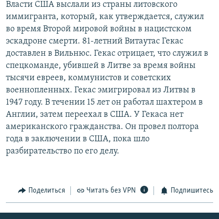
Власти США выслали из страны литовского
РАСПИСАНИЕ ВЕЩАНИЯ
иммигранта, который, как утверждается, служил
ПОДПИШИТЕСЬ НА РАССЫЛКУ
во время Второй мировой войны в нацистском
эскадроне смерти. 81-летний Витаутас Гекас
доставлен в Вильнюс. Гекас отрицает, что служил в
СОЦИАЛЬНЫЕ СЕТИ
спецкоманде, убившей в Литве за время войны
тысячи евреев, коммунистов и советских
военнопленных. Гекас эмигрировал из Литвы в
1947 году. В течении 15 лет он работал шахтером в
Англии, затем переехал в США. У Гекаса нет
Все сайты РСЕ/РС
американского гражданства. Он провел полтора
года в заключении в США, пока шло
разбирательство по его делу.
Поделиться
Читать без VPN
Подпишитесь