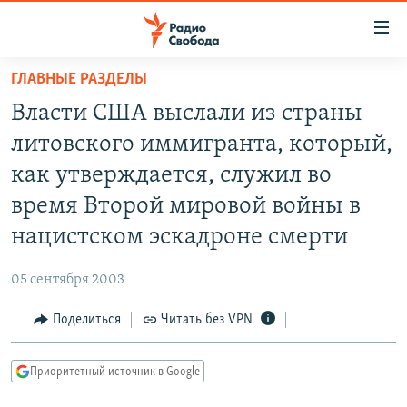
Ссылки
для
упрощенного
ГЛАВНЫЕ РАЗДЕЛЫ
ПРОГРАММЫ
доступа
Власти США выслали из страны
ПОДКАСТЫ
Вернуться
литовского иммигранта, который,
к
АВТОРСКИЕ ПРОЕКТЫ
как утверждается, служил во
основному
ЦИТАТЫ СВОБОДЫ
содержанию
время Второй мировой войны в
Вернутся
МНЕНИЯ
нацистском эскадроне смерти
к
КУЛЬТУРА
главной
05 сентября 2003
навигации
IDEL.РЕАЛИИ
Вернутся
Поделиться
Читать без VPN
КАВКАЗ.РЕАЛИИ
к
СЕВЕР.РЕАЛИИ
поиску
Приоритетный источник в Google
СИБИРЬ.РЕАЛИИ