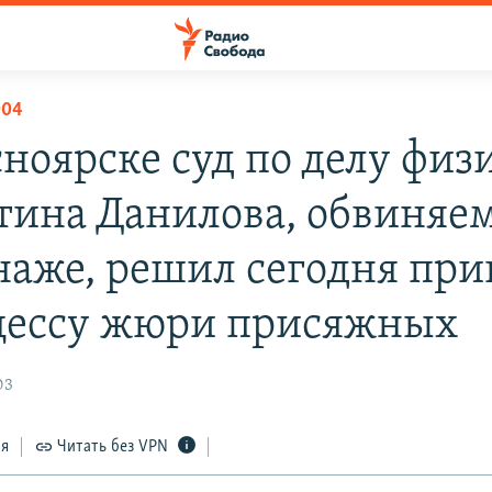
004
сноярске суд по делу физ
тина Данилова, обвиняем
аже, решил сегодня при
цессу жюри присяжных
03
ся
Читать без VPN