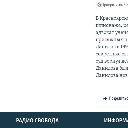
РАСПИСАНИЕ ВЕЩАНИЯ
Приоритетный и
ПОДПИШИТЕСЬ НА РАССЫЛКУ
В Красноярск
шпионаже, ре
адвокат учен
присяжных на
Данилов в 19
секретные св
суд вернул де
Данилова был
Данилова не
Поделить
РАДИО СВОБОДА
ИНФОРМ