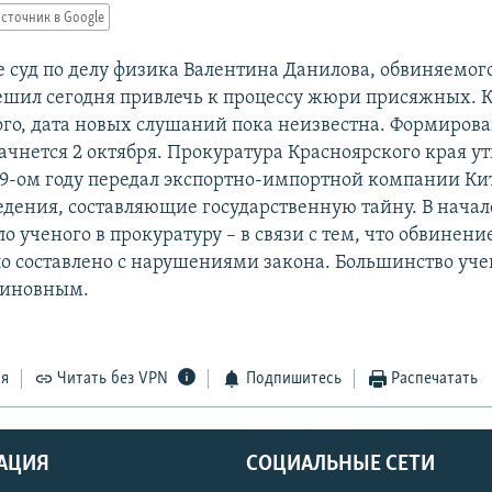
сточник в Google
е суд по делу физика Валентина Данилова, обвиняемого
шил сегодня привлечь к процессу жюри присяжных. 
ого, дата новых слушаний пока неизвестна. Формирова
чнется 2 октября. Прокуратура Красноярского края ут
99-ом году передал экспортно-импортной компании Ки
едения, составляющие государственную тайну. В начале
ло ученого в прокуратуру – в связи с тем, что обвинени
о составлено с нарушениями закона. Большинство уче
виновным.
ся
Читать без VPN
Подпишитесь
Распечатать
АЦИЯ
СОЦИАЛЬНЫЕ СЕТИ