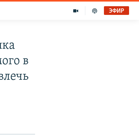
ЭФИР
ика
ого в
влечь