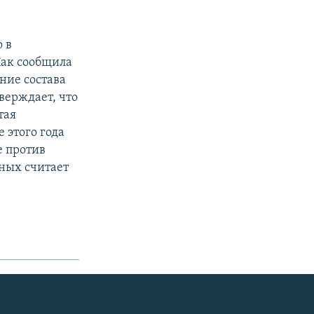
 в
Как сообщила
ние состава
верждает, что
тая
 этого года
е против
ных считает