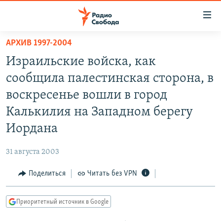
Ссылки
для
упрощенного
АРХИВ 1997-2004
ПРОГРАММЫ
доступа
Израильские войска, как
ПОДКАСТЫ
Вернуться
сообщила палестинская сторона, в
к
АВТОРСКИЕ ПРОЕКТЫ
воскресенье вошли в город
основному
ЦИТАТЫ СВОБОДЫ
содержанию
Калькилия на Западном берегу
Вернутся
МНЕНИЯ
Иордана
к
КУЛЬТУРА
главной
31 августа 2003
навигации
IDEL.РЕАЛИИ
Вернутся
Поделиться
Читать без VPN
КАВКАЗ.РЕАЛИИ
к
СЕВЕР.РЕАЛИИ
поиску
Приоритетный источник в Google
СИБИРЬ.РЕАЛИИ