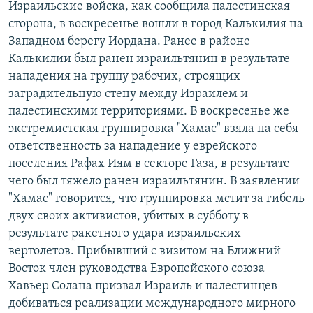
Израильские войска, как сообщила палестинская
РАСПИСАНИЕ ВЕЩАНИЯ
сторона, в воскресенье вошли в город Калькилия на
ПОДПИШИТЕСЬ НА РАССЫЛКУ
Западном берегу Иордана. Ранее в районе
Калькилии был ранен израильтянин в результате
нападения на группу рабочих, строящих
СОЦИАЛЬНЫЕ СЕТИ
заградительную стену между Израилем и
палестинскими территориями. В воскресенье же
экстремистская группировка "Хамас" взяла на себя
ответственность за нападение у еврейского
поселения Рафах Иям в секторе Газа, в результате
Все сайты РСЕ/РС
чего был тяжело ранен израильтянин. В заявлении
"Хамас" говорится, что группировка мстит за гибель
двух своих активистов, убитых в субботу в
результате ракетного удара израильских
вертолетов. Прибывший с визитом на Ближний
Восток член руководства Европейского союза
Хавьер Солана призвал Израиль и палестинцев
добиваться реализации международного мирного