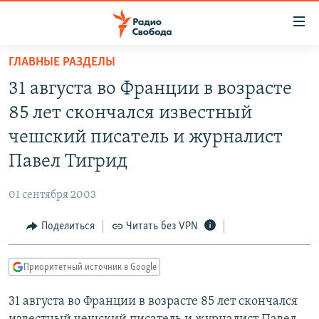
Ссылки
для
упрощенного
ГЛАВНЫЕ РАЗДЕЛЫ
ПРОГРАММЫ
доступа
31 августа во Франции в возрасте
ПОДКАСТЫ
Вернуться
85 лет скончался известный
к
АВТОРСКИЕ ПРОЕКТЫ
чешский писатель и журналист
основному
ЦИТАТЫ СВОБОДЫ
содержанию
Павел Тигрид
Вернутся
МНЕНИЯ
к
01 сентября 2003
КУЛЬТУРА
главной
Поделиться
Читать без VPN
навигации
IDEL.РЕАЛИИ
Вернутся
КАВКАЗ.РЕАЛИИ
к
Приоритетный источник в Google
СЕВЕР.РЕАЛИИ
поиску
31 августа во Франции в возрасте 85 лет скончался
СИБИРЬ.РЕАЛИИ