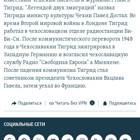
известный чешский писатель и журналист Павел
РАСПИСАНИЕ ВЕЩАНИЯ
Тигрид. "Легендой двух эмиграций" назвал
Тигрида министр культуры Чехии Павел Достал. Во
ПОДПИШИТЕСЬ НА РАССЫЛКУ
время Второй мировой войны в Лондоне Тигрид
работал в чехословацком отделе радиостанции Би-
СОЦИАЛЬНЫЕ СЕТИ
Би-Си. После коммунистического переворота 1948
года в Чехославакии Тигрид эмигрировал в
Западную Германию и возгласил чехославацкую
службу Радио "Свободная Европа" а Мюнхене.
После падения коммунизма Тигрид стал
Все сайты РСЕ/РС
советником президента Чехословакии Вацлава
Гавела, затем уехал во Францию.
Поделиться
Читать без VPN
Подпишитесь
СОЦИАЛЬНЫЕ СЕТИ