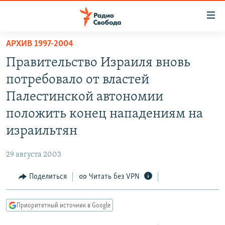
Ссылки
для
упрощенного
АРХИВ 1997-2004
ПРОГРАММЫ
доступа
Правительство Израиля вновь
ПОДКАСТЫ
Вернуться
потребовало от властей
к
АВТОРСКИЕ ПРОЕКТЫ
Палестинской автономии
основному
ЦИТАТЫ СВОБОДЫ
содержанию
положить конец нападениям на
Вернутся
МНЕНИЯ
израильтян
к
КУЛЬТУРА
главной
29 августа 2003
навигации
IDEL.РЕАЛИИ
Вернутся
Поделиться
Читать без VPN
КАВКАЗ.РЕАЛИИ
к
СЕВЕР.РЕАЛИИ
поиску
Приоритетный источник в Google
СИБИРЬ.РЕАЛИИ