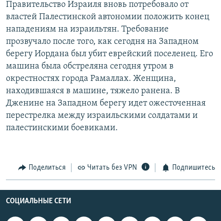
Правительство Израиля вновь потребовало от
РАСПИСАНИЕ ВЕЩАНИЯ
властей Палестинской автономии положить конец
ПОДПИШИТЕСЬ НА РАССЫЛКУ
нападениям на израильтян. Требование
прозвучало после того, как сегодня на Западном
берегу Иордана был убит еврейский поселенец. Его
СОЦИАЛЬНЫЕ СЕТИ
машина была обстреляна сегодня утром в
окрестностях города Рамаллах. Женщина,
находившаяся в машине, тяжело ранена. В
Дженине на Западном берегу идет ожесточенная
перестрелка между израильскими солдатами и
Все сайты РСЕ/РС
палестинскими боевиками.
Поделиться
Читать без VPN
Подпишитесь
СОЦИАЛЬНЫЕ СЕТИ