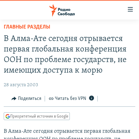
Ссылки
для
упрощенного
ГЛАВНЫЕ РАЗДЕЛЫ
ПРОГРАММЫ
доступа
В Алма-Ате сегодня отрывается
ПОДКАСТЫ
Вернуться
первая глобальная конференция
к
АВТОРСКИЕ ПРОЕКТЫ
ООН по проблеме государств, не
основному
ЦИТАТЫ СВОБОДЫ
содержанию
имеющих доступа к морю
Вернутся
МНЕНИЯ
к
28 августа 2003
КУЛЬТУРА
главной
Поделиться
Читать без VPN
навигации
IDEL.РЕАЛИИ
Вернутся
КАВКАЗ.РЕАЛИИ
к
Приоритетный источник в Google
СЕВЕР.РЕАЛИИ
поиску
В Алма-Ате сегодня отрывается первая глобальная
СИБИРЬ.РЕАЛИИ