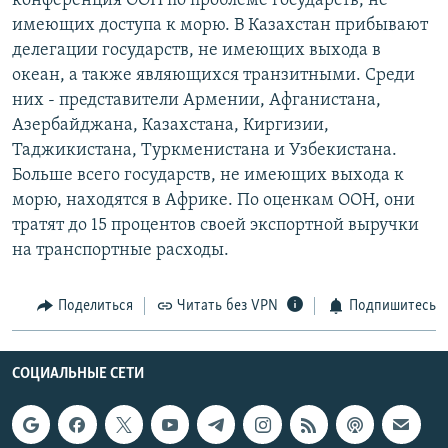
конференция ООН по проблеме государств, не
РАСПИСАНИЕ ВЕЩАНИЯ
имеющих доступа к морю. В Казахстан прибывают
делегации государств, не имеющих выхода в
ПОДПИШИТЕСЬ НА РАССЫЛКУ
океан, а также являющихся транзитными. Среди
них - представители Армении, Афганистана,
СОЦИАЛЬНЫЕ СЕТИ
Азербайджана, Казахстана, Киргизии,
Таджикистана, Туркменистана и Узбекистана.
Больше всего государств, не имеющих выхода к
морю, находятся в Африке. По оценкам ООН, они
тратят до 15 процентов своей экспортной выручки
Все сайты РСЕ/РС
на транспортные расходы.
Поделиться
Читать без VPN
Подпишитесь
СОЦИАЛЬНЫЕ СЕТИ