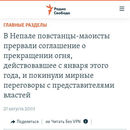
Ссылки
для
упрощенного
ГЛАВНЫЕ РАЗДЕЛЫ
ПРОГРАММЫ
доступа
В Непале повстанцы-маоисты
ПОДКАСТЫ
Вернуться
прервали соглашение о
к
АВТОРСКИЕ ПРОЕКТЫ
прекращении огня,
основному
ЦИТАТЫ СВОБОДЫ
содержанию
действовавшее с января этого
Вернутся
МНЕНИЯ
года, и покинули мирные
к
КУЛЬТУРА
переговоры с представителями
главной
навигации
IDEL.РЕАЛИИ
властей
Вернутся
КАВКАЗ.РЕАЛИИ
к
27 августа 2003
СЕВЕР.РЕАЛИИ
поиску
Поделиться
Читать без VPN
СИБИРЬ.РЕАЛИИ