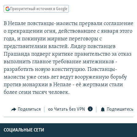
РАСПИСАНИЕ ВЕЩАНИЯ
Приоритетный источник в Google
ПОДПИШИТЕСЬ НА РАССЫЛКУ
В Непале повстанцы-маоисты прервали соглашение
о прекращении огня, действовавшее с января этого
СОЦИАЛЬНЫЕ СЕТИ
года, и покинули мирные переговоры с
представителями властей. Лидер повстанцев
Прашанда подверг критике правительство за отказ
выполнить главное требование мятежников -
разработать новую конституцию. Повстанцы-
Все сайты РСЕ/РС
маоисты уже семь лет ведут вооруженную борьбу
против монархии в Непале - её жертвами стали
более семи тысяч человек.
Поделиться
Читать без VPN
Подпишитесь
СОЦИАЛЬНЫЕ СЕТИ